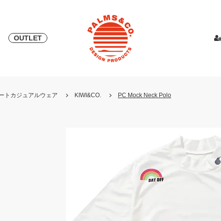
OUTLET
& 2018
ピース
PALMS & ELORD
スカート
「自宅外受け取り」サービス開始
PATRICK for PALMS&CO.
カットソー
ニット
LOOK BOO
YOSHINOR
スウェ
・リゾートカジュアルウェア
KIWI&CO.
PC Mock Neck Polo
NEW
LOOK BOOK 2022 AW
LOOK BOOK 2023 SS