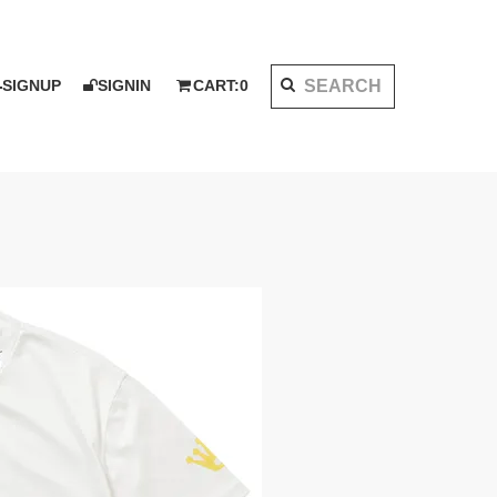
SIGNUP
SIGNIN
CART:
0
K 2020 AW
I KOTAKE DESIGN for PALMS&CO.
ット
シャツ
LOOK BOOK 2021 SS
ベスト
アウター