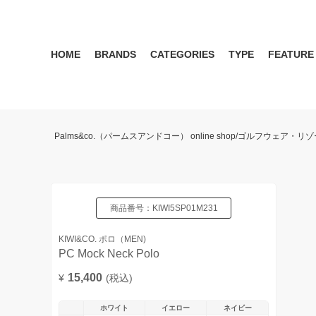
HOME
BRANDS
CATEGORIES
TYPE
FEATURE
KIWI&CO.
RESERVATION
MENS
SEASON RECOMMEND
WOMEN
KIWI&CO. Another Edition
ポロ
雑誌掲載アイテム 2017 
パンツ
ワン
Palms&co.（パームスアンドコー） online shop/ゴルフウェア
SERGIO TACCHINI for PALMS&CO.
シューズ
LOOK BOOK 2021 AW
キャップ
LOOK BOOK 2022 SS
アクセサリー
商品番号：
KIWI5SP01M231
KIWI&CO. ポロ（MEN)
PC Mock Neck Polo
15,400
¥
(税込)
ホワイト
イエロー
ネイビー