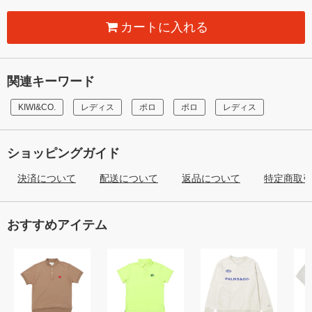
カートに入れる
関連キーワード
KIWI&CO.
レディス
ポロ
ポロ
レディス
ショッピングガイド
決済について
配送について
返品について
特定商取
おすすめアイテム