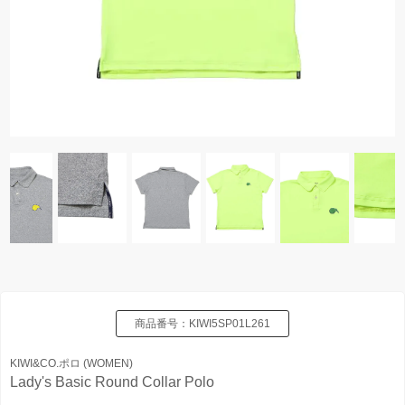
商品番号：
KIWI5SP01L261
KIWI&CO.ポロ (WOMEN)
Lady's Basic Round Collar Polo