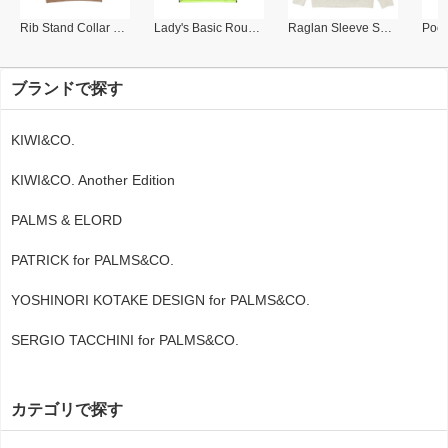
Rib Stand Collar Polo
Lady's Basic Round Collar Polo
Raglan Sleeve Sweat Shirt
ブランドで探す
KIWI&CO.
KIWI&CO. Another Edition
PALMS & ELORD
PATRICK for PALMS&CO.
YOSHINORI KOTAKE DESIGN for PALMS&CO.
SERGIO TACCHINI for PALMS&CO.
カテゴリで探す