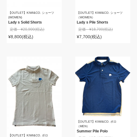
【OUTLET】KIWI&CO. ショーツ
【OUTLET】KIWI&CO. ショーツ
(WOMEN)
（WOMEN）
Lady s Solid Shorts
Lady s Pile Shorts
定価 ¥20,900
(税込)
定価 ¥18,700
(税込)
¥8,800
(税込)
¥7,700
(税込)
【OUTLET】KIWI&CO. ポロ
（MEN）
Summer Pile Polo
【OUTLET】KIWI&CO. ポロ