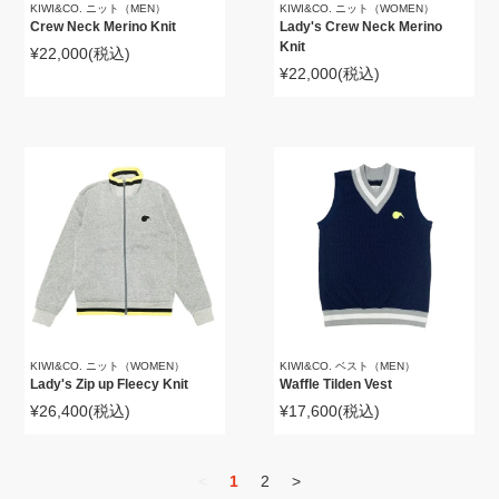
KIWI&CO. ニット（MEN）
KIWI&CO. ニット（WOMEN）
Crew Neck Merino Knit
Lady's Crew Neck Merino
Knit
¥22,000
(税込)
¥22,000
(税込)
KIWI&CO. ニット（WOMEN）
KIWI&CO. ベスト（MEN）
Lady's Zip up Fleecy Knit
Waffle Tilden Vest
¥26,400
(税込)
¥17,600
(税込)
<
1
2
>