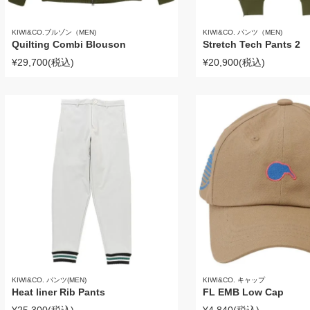
KIWI&CO.ブルゾン（MEN)
KIWI&CO. パンツ（MEN)
Quilting Combi Blouson
Stretch Tech Pants 2
¥29,700
(税込)
¥20,900
(税込)
KIWI&CO. パンツ(MEN)
KIWI&CO. キャップ
Heat liner Rib Pants
FL EMB Low Cap