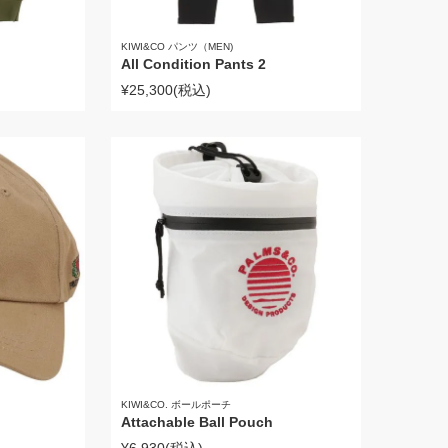
KIWI&CO パンツ（MEN)
All Condition Pants 2
¥25,300
(税込)
KIWI&CO. ボールポーチ
Attachable Ball Pouch