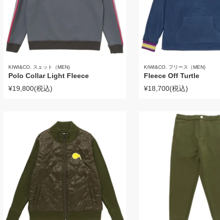
KIWI&CO. スェット（MEN)
KIWI&CO. フリース（MEN)
Polo Collar Light Fleece
Fleece Off Turtle
¥19,800
(税込)
¥18,700
(税込)