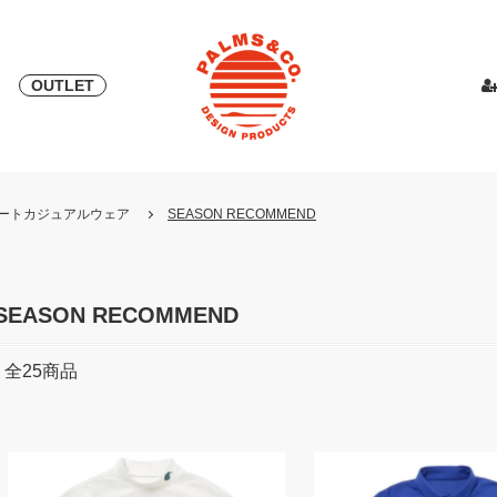
OUTLET
& 2018
ピース
PALMS & ELORD
スカート
「自宅外受け取り」サービス開始
PATRICK for PALMS&CO.
カットソー
ニット
LOOK BOO
YOSHINOR
スウェ
・リゾートカジュアルウェア
SEASON RECOMMEND
NEW
LOOK BOOK 2022 AW
LOOK BOOK 2023 SS
SEASON RECOMMEND
全
25
商品