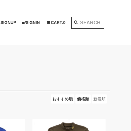
SIGNUP
SIGNIN
CART:
0
K 2020 AW
I KOTAKE DESIGN for PALMS&CO.
ット
シャツ
LOOK BOOK 2021 SS
ベスト
アウター
おすすめ順
価格順
新着順