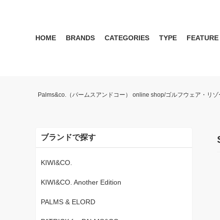
HOME
BRANDS
CATEGORIES
TYPE
FEATURE
KIWI&CO.
RESERVATION
MENS
SEASON RECOMMEND
WOMEN
KIWI&CO. Another Edition
ポロ
雑誌掲載アイテム 2017 
パンツ
ワン
Palms&co.（パームスアンドコー） online shop/ゴルフウェア
SERGIO TACCHINI for PALMS&CO.
シューズ
LOOK BOOK 2021 AW
キャップ
LOOK BOOK 2022 SS
アクセサリー
ブランドで探す
KIWI&CO.
KIWI&CO. Another Edition
PALMS & ELORD