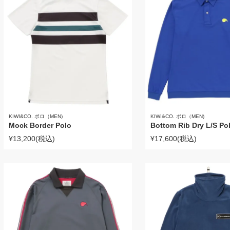
KIWI&CO. ポロ（MEN)
KIWI&CO. ポロ（MEN)
Mock Border Polo
Bottom Rib Dry L/S Po
¥13,200
(税込)
¥17,600
(税込)