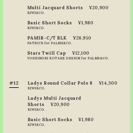
Multi Jacquard Shorts
¥20,900
KIWI&CO.
Basic Short Socks
¥1,980
KIWI&CO.
PAMIR-C/T BLK
¥26,950
PATRICK for PALMS&CO.
Stars Twill Cap
¥12,100
YOSHINORI KOTAKE DESIGN for PALMS&CO.
#12
Ladys Round Collar Polo 8
¥14,300
KIWI&CO.
Ladys Multi Jacquard
Shorts
¥20,900
KIWI&CO.
Basic Short Socks
¥1,980
KIWI&CO.