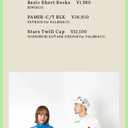
Basic Short Socks
¥1,980
KIWI&CO.
PAMIR-C/T BLK
¥26,950
PATRICK for PALMS&CO.
Stars Twill Cap
¥12,100
YOSHINORI KOTAKE DESIGN for PALMS&CO.