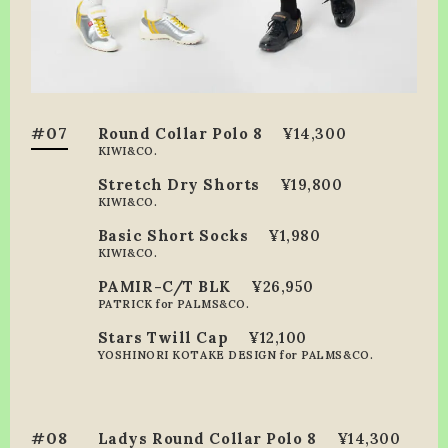
#07
Round Collar Polo 8
¥14,300
KIWI&CO.
Stretch Dry Shorts
¥19,800
KIWI&CO.
Basic Short Socks
¥1,980
KIWI&CO.
PAMIR-C/T BLK
¥26,950
PATRICK for PALMS&CO.
Stars Twill Cap
¥12,100
YOSHINORI KOTAKE DESIGN for PALMS&CO.
#08
Ladys Round Collar Polo 8
¥14,300