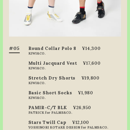
#05
Round Collar Polo 8
¥14,300
KIWI&CO.
Multi Jacquard Vest
¥17,600
KIWI&CO.
Stretch Dry Shorts
¥19,800
KIWI&CO.
Basic Short Socks
¥1,980
KIWI&CO.
PAMIR-C/T BLK
¥26,950
PATRICK for PALMS&CO.
Stars Twill Cap
¥12,100
YOSHINORI KOTAKE DESIGN for PALMS&CO.