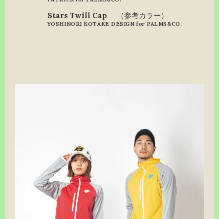
Stars Twill Cap
（参考カラー）
YOSHINORI KOTAKE DESIGN for PALMS&CO.