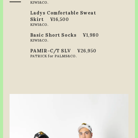
KIWI&CO.
Ladys Comfortable Sweat
Skirt
¥16,500
KIWI&CO.
Basic Short Socks
¥1,980
KIWI&CO.
PAMIR-C/T SLV
¥26,950
PATRICK for PALMS&CO.