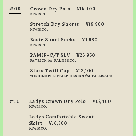
#09
Crown Dry Polo
¥15,400
KIWI&CO.
Stretch Dry Shorts
¥19,800
KIWI&CO.
Basic Short Socks
¥1,980
KIWI&CO.
PAMIR-C/T SLV
¥26,950
PATRICK for PALMS&CO.
Stars Twill Cap
¥12,100
YOSHINORI KOTAKE DESIGN for PALMS&CO.
#10
Ladys Crown Dry Polo
¥15,400
KIWI&CO.
Ladys Comfortable Sweat
Skirt
¥16,500
KIWI&CO.