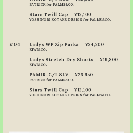
PATRICK for PALMS&CO.
Stars Twill Cap
¥12,100
YOSHINORI KOTAKE DESIGN for PALMS&CO.
#04
Ladys WP Zip Parka
¥24,200
KIWI&CO.
Ladys Stretch Dry Shorts
¥19,800
KIWI&CO.
PAMIR-C/T SLV
¥26,950
PATRICK for PALMS&CO.
Stars Twill Cap
¥12,100
YOSHINORI KOTAKE DESIGN for PALMS&CO.