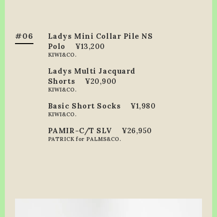
#06
Ladys Mini Collar Pile NS
Polo
¥13,200
KIWI&CO.
Ladys Multi Jacquard
Shorts
¥20,900
KIWI&CO.
Basic Short Socks
¥1,980
KIWI&CO.
PAMIR-C/T SLV
¥26,950
PATRICK for PALMS&CO.