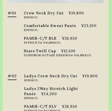
#01
Crew Neck Dry Cut
¥19,800
KIWI&CO.
Comfortable Sweat Pants
¥23,100
KIWI&CO.
PAMIR-C/T BLK
¥26,950
PATRICK for PALMS&CO.
Stars Twill Cap
¥12,100
YOSHINORI KOTAKE DESIGN for PALMS&CO.
#02
Ladys Crew Neck Dry Cut
¥19,800
KIWI&CO.
Ladys 2Way Stretch Light
Pants
¥24,200
KIWI&CO.
PAMIR-C/T SLV
¥26,950
PATRICK for PALMS&CO.