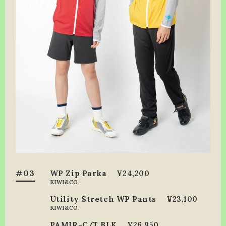
#03
WP Zip Parka
¥24,200
KIWI&CO.
Utility Stretch WP Pants
¥23,100
KIWI&CO.
PAMIR-C/T BLK
¥26,950