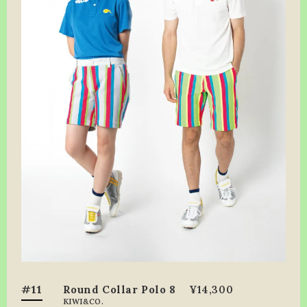
#11
Round Collar Polo 8
¥14,300
KIWI&CO.