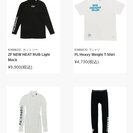
KIWI&CO. カットソー
KIWI&CO. Tシャツ
ZF NEW HEAT RUB Light
FL Heavy Weight T-Shirt
Mock
¥4,730
(税込)
¥9,900
(税込)