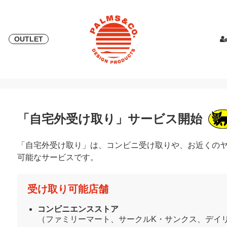
OUTLET
& 2018
ピース
PALMS & ELORD
スカート
「自宅外受け取り」サービス開始
PATRICK for PALMS&CO.
カットソー
ニット
LOOK BOO
YOSHINOR
スウェ
NEW
LOOK BOOK 2022 AW
LOOK BOOK 2023 SS
「自宅外受け取り」サービス開始
「自宅外受け取り」は、コンビニ受け取りや、お近くの
可能なサービスです。
受け取り可能店舗
コンビニエンスストア
（ファミリーマート、サークルK・サンクス、デイ