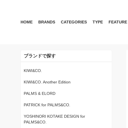
HOME
BRANDS
CATEGORIES
TYPE
FEATURE
KIWI&CO.
RESERVATION
MENS
SEASON RECOMMEND
WOMEN
KIWI&CO. Another Edition
ポロ
雑誌掲載アイテム 2017 
パンツ
ワン
ブランドで探す
SERGIO TACCHINI for PALMS&CO.
シューズ
LOOK BOOK 2021 AW
キャップ
LOOK BOOK 2022 SS
アクセサリー
KIWI&CO.
KIWI&CO. Another Edition
PALMS & ELORD
PATRICK for PALMS&CO.
YOSHINORI KOTAKE DESIGN for
PALMS&CO.