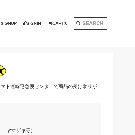
SIGNUP
SIGNIN
CART:
0
K 2020 AW
I KOTAKE DESIGN for PALMS&CO.
ット
シャツ
LOOK BOOK 2021 SS
ベスト
アウター
ヤマト運輸宅急便センターで商品の受け取りが
リーヤマザキ等）