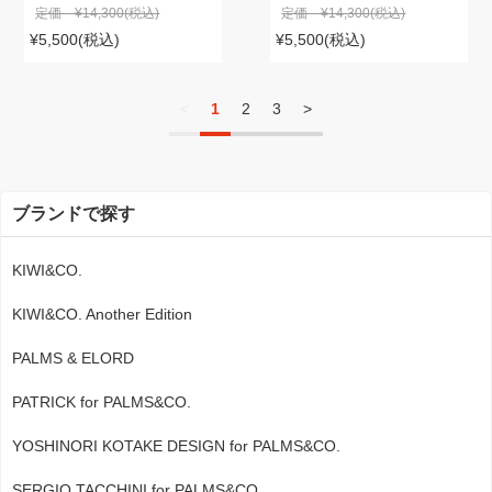
定価 ¥14,300
(税込)
定価 ¥14,300
(税込)
¥5,500
(税込)
¥5,500
(税込)
<
1
2
3
>
ブランドで探す
KIWI&CO.
KIWI&CO. Another Edition
PALMS & ELORD
PATRICK for PALMS&CO.
YOSHINORI KOTAKE DESIGN for PALMS&CO.
SERGIO TACCHINI for PALMS&CO.