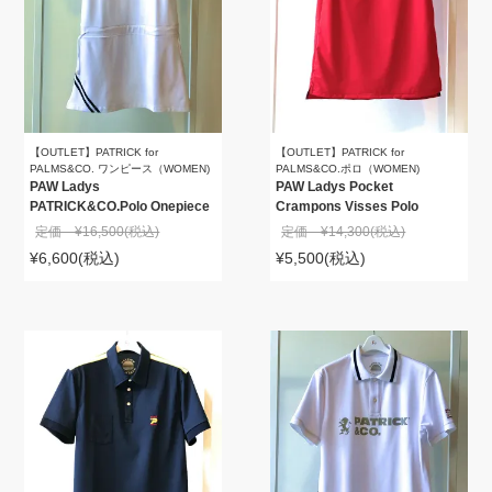
【OUTLET】PATRICK for
【OUTLET】PATRICK for
PALMS&CO. ワンピース（WOMEN)
PALMS&CO.ポロ（WOMEN)
PAW Ladys
PAW Ladys Pocket
PATRICK&CO.Polo Onepiece
Crampons Visses Polo
定価 ¥16,500
(税込)
定価 ¥14,300
(税込)
¥6,600
(税込)
¥5,500
(税込)