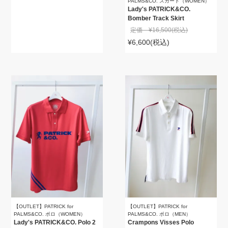
PALMS&CO. スカート（WOMEN）
Lady's PATRICK&CO.
Bomber Track Skirt
定価 ¥16,500
(税込)
¥6,600
(税込)
【OUTLET】PATRICK for
【OUTLET】PATRICK for
PALMS&CO. ポロ（WOMEN）
PALMS&CO. ポロ（MEN）
Lady's PATRICK&CO. Polo 2
Crampons Visses Polo