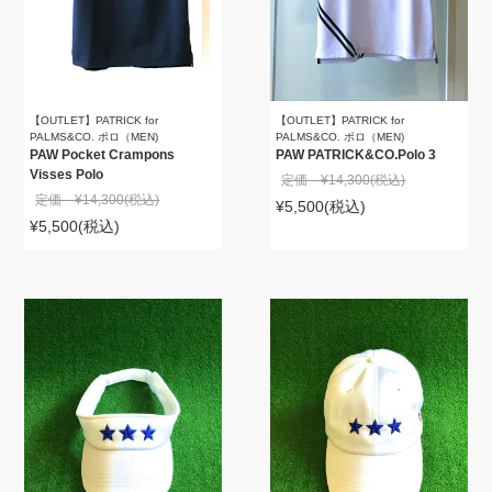
【OUTLET】PATRICK for
【OUTLET】PATRICK for
PALMS&CO. ポロ（MEN)
PALMS&CO. ポロ（MEN)
PAW Pocket Crampons
PAW PATRICK&CO.Polo 3
Visses Polo
定価 ¥14,300
(税込)
定価 ¥14,300
(税込)
¥5,500
(税込)
¥5,500
(税込)