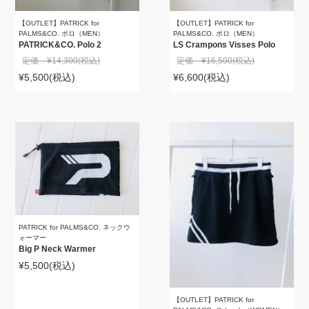
【OUTLET】PATRICK for
【OUTLET】PATRICK for
PALMS&CO. ポロ（MEN）
PALMS&CO. ポロ（MEN）
PATRICK&CO. Polo 2
LS Crampons Visses Polo
定価 ¥14,300
(税込)
定価 ¥16,500
(税込)
¥5,500
(税込)
¥6,600
(税込)
PATRICK for PALMS&CO. ネックウ
ォーマー
Big P Neck Warmer
¥5,500
(税込)
【OUTLET】PATRICK for