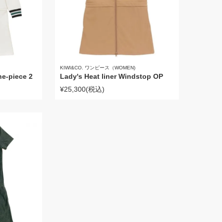
KIWI&CO. ワンピース（WOMEN)
ne-piece 2
Lady's Heat liner Windstop OP
¥25,300
(税込)