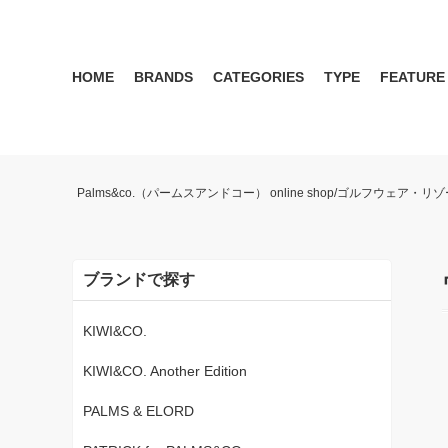
HOME
BRANDS
CATEGORIES
TYPE
FEATURE
KIWI&CO.
RESERVATION
MENS
SEASON RECOMMEND
WOMEN
KIWI&CO. Another Edition
ポロ
雑誌掲載アイテム 2017 
パンツ
ワン
Palms&co.（パームスアンドコー） online shop/ゴルフウェア
SERGIO TACCHINI for PALMS&CO.
シューズ
LOOK BOOK 2021 AW
キャップ
LOOK BOOK 2022 SS
アクセサリー
ブランドで探す
KIWI&CO.
KIWI&CO. Another Edition
PALMS & ELORD