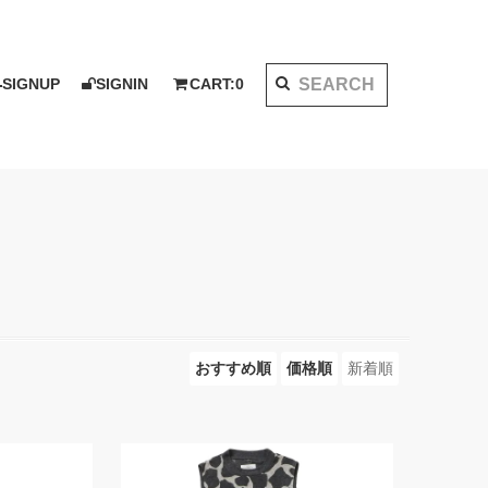
SIGNUP
SIGNIN
CART:
0
K 2020 AW
I KOTAKE DESIGN for PALMS&CO.
ット
シャツ
LOOK BOOK 2021 SS
ベスト
アウター
おすすめ順
価格順
新着順