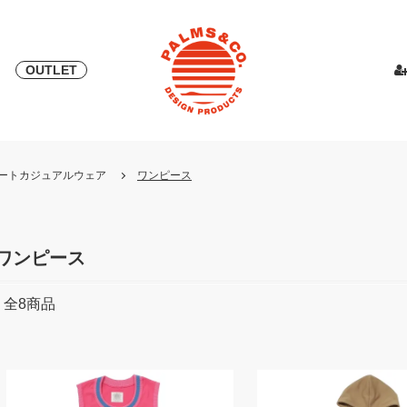
OUTLET
& 2018
ピース
PALMS & ELORD
スカート
「自宅外受け取り」サービス開始
PATRICK for PALMS&CO.
カットソー
ニット
LOOK BOO
YOSHINOR
スウェ
・リゾートカジュアルウェア
ワンピース
NEW
LOOK BOOK 2022 AW
LOOK BOOK 2023 SS
ワンピース
全
8
商品