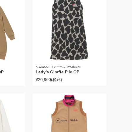
KIWI&CO. ワンピース（WOMEN)
OP
Lady's Giraffe Pile OP
¥20,900
(税込)