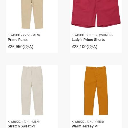
KIWI&CO パンツ（MEN)
KIWI&CO. ショーツ（WOMEN）
Prime Pants
Lady's Prime Shorts
¥26,950
(税込)
¥23,100
(税込)
KIWI&CO. パンツ (MEN)
KIWI&CO パンツ（MEN)
Stretch Sweat PT
Warm Jersey PT