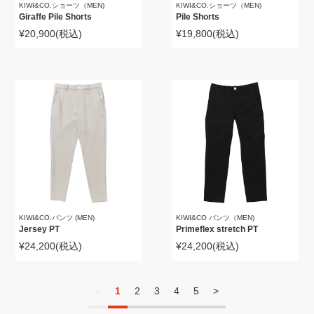
KIWI&CO.ショーツ（MEN)
KIWI&CO.ショーツ（MEN)
Giraffe Pile Shorts
Pile Shorts
¥20,900
(税込)
¥19,800
(税込)
KIWI&CO.パンツ (MEN)
KIWI&CO パンツ（MEN)
Jersey PT
Primeflex stretch PT
¥24,200
(税込)
¥24,200
(税込)
<
1
2
3
4
5
>