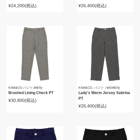
¥24,200
(税込)
¥26,400
(税込)
KIWI&CO.パンツ (MEN)
KIWI&CO. パンツ（WOMEN)
Brushed Lining Check PT
Lady's Warm Jersey Sabrina
PT
¥30,800
(税込)
¥26,400
(税込)