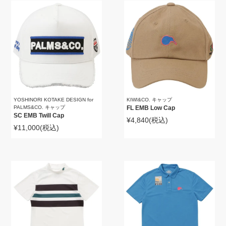
YOSHINORI KOTAKE DESIGN for
KIWI&CO. キャップ
PALMS&CO. キャップ
FL EMB Low Cap
SC EMB Twill Cap
¥4,840
(税込)
¥11,000
(税込)