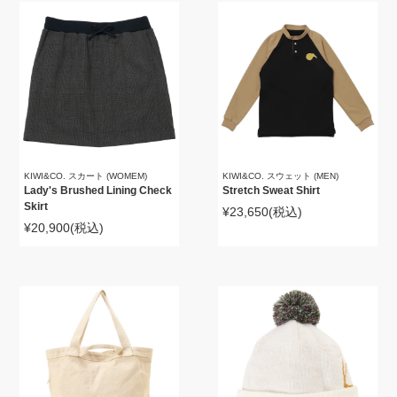
KIWI&CO. スカート (WOMEM)
KIWI&CO. スウェット (MEN)
Lady's Brushed Lining Check
Stretch Sweat Shirt
Skirt
¥23,650
(税込)
¥20,900
(税込)