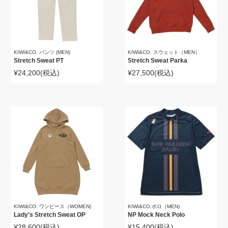
KIWI&CO. パンツ (MEN)
KIWI&CO. スウェット（MEN）
Stretch Sweat PT
Stretch Sweat Parka
¥24,200
(税込)
¥27,500
(税込)
KIWI&CO. ワンピース（WOMEN)
KIWI&CO.ポロ（MEN)
Lady's Stretch Sweat OP
NP Mock Neck Polo
¥28,600
(税込)
¥15,400
(税込)