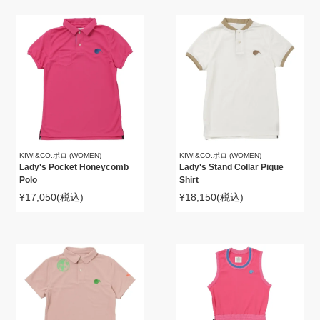
KIWI&CO.ポロ (WOMEN)
KIWI&CO.ポロ (WOMEN)
Lady's Pocket Honeycomb
Lady's Stand Collar Pique
Polo
Shirt
¥17,050
(税込)
¥18,150
(税込)