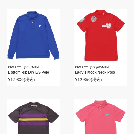
KIWI&CO. ポロ（MEN)
KIWI&CO.ポロ (WOMEN)
Bottom Rib Dry L/S Polo
Lady's Mock Neck Polo
¥17,600
(税込)
¥12,650
(税込)