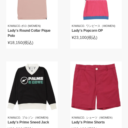
KIWI&CO.ポロ (WOMEN)
KIWI&CO. ワンピース（WOMEN)
Lady's Round Collar Pique
Lady's Popcorn OP
Polo
¥23,100
(税込)
¥18,150
(税込)
KIWI&CO. ブルゾン（WOMEN)
KIWI&CO. ショーツ（WOMEN）
Lady's Prime Sneed Jack
Lady's Prime Shorts