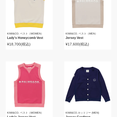
KIWI&CO. ベスト（WOMEN）
KIWI&CO. ベスト（MEN）
Lady's Honeycomb Vest
Jersey Vest
¥18,700
(税込)
¥17,600
(税込)
KIWI&CO. ベスト（WOMEN）
KIWI&CO.カットソー (MEN)
Lady's Jersey Vest
Jersey Cardigan