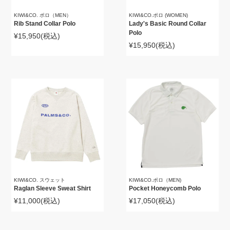
KIWI&CO. ポロ（MEN）
KIWI&CO.ポロ (WOMEN)
Rib Stand Collar Polo
Lady's Basic Round Collar
Polo
¥15,950
(税込)
¥15,950
(税込)
KIWI&CO. スウェット
KIWI&CO.ポロ（MEN)
Raglan Sleeve Sweat Shirt
Pocket Honeycomb Polo
¥11,000
(税込)
¥17,050
(税込)