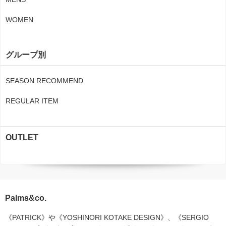
WOMEN
グループ別
SEASON RECOMMEND
REGULAR ITEM
OUTLET
Palms&co.
《PATRICK》や《YOSHINORI KOTAKE DESIGN》、《SERGIO