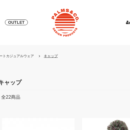
OUTLET
& 2018
ピース
PALMS & ELORD
スカート
「自宅外受け取り」サービス開始
PATRICK for PALMS&CO.
カットソー
ニット
LOOK BOO
YOSHINOR
スウェ
・リゾートカジュアルウェア
キャップ
NEW
LOOK BOOK 2022 AW
LOOK BOOK 2023 SS
キャップ
全
22
商品