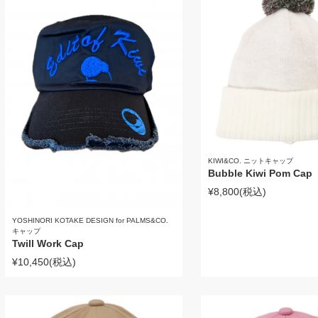
KIWI&CO. ニットキャップ
Bubble Kiwi Pom Cap
¥8,800
(税込)
YOSHINORI KOTAKE DESIGN for PALMS&CO.
キャップ
Twill Work Cap
¥10,450
(税込)