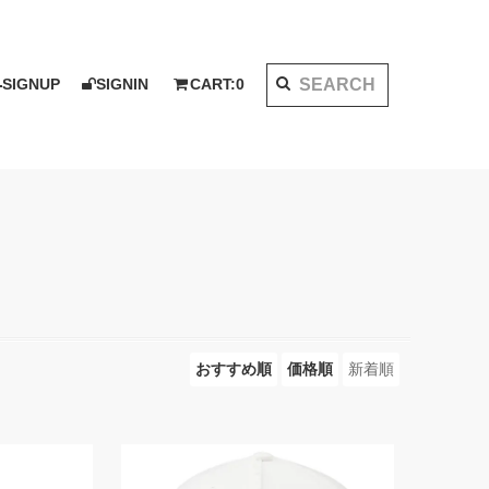
SIGNUP
SIGNIN
CART:
0
K 2020 AW
I KOTAKE DESIGN for PALMS&CO.
ット
シャツ
LOOK BOOK 2021 SS
ベスト
アウター
おすすめ順
価格順
新着順