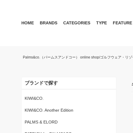
HOME
BRANDS
CATEGORIES
TYPE
FEATURE
KIWI&CO.
RESERVATION
MENS
SEASON RECOMMEND
WOMEN
KIWI&CO. Another Edition
ポロ
雑誌掲載アイテム 2017 
パンツ
ワン
Palms&co.（パームスアンドコー） online shop/ゴルフウェア
SERGIO TACCHINI for PALMS&CO.
シューズ
LOOK BOOK 2021 AW
キャップ
LOOK BOOK 2022 SS
アクセサリー
ブランドで探す
KIWI&CO.
KIWI&CO. Another Edition
PALMS & ELORD