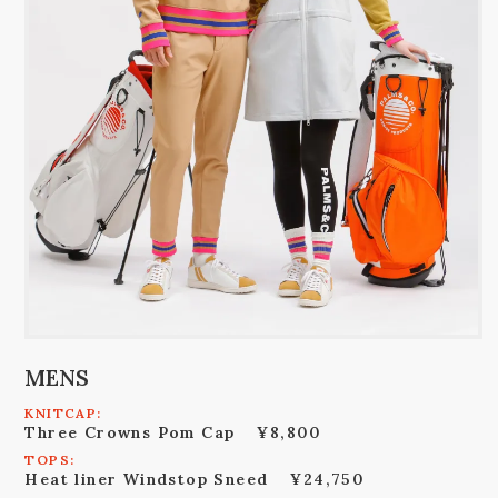
MENS
KNITCAP:
Three Crowns Pom Cap
¥8,800
TOPS:
Heat liner Windstop Sneed
¥24,750