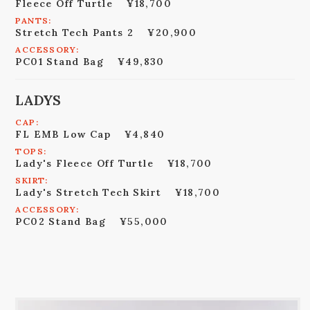
Fleece Off Turtle
¥18,700
PANTS:
Stretch Tech Pants 2
¥20,900
ACCESSORY:
PC01 Stand Bag
¥49,830
LADYS
CAP:
FL EMB Low Cap
¥4,840
TOPS:
Lady's Fleece Off Turtle
¥18,700
SKIRT:
Lady's Stretch Tech Skirt
¥18,700
ACCESSORY:
PC02 Stand Bag
¥55,000