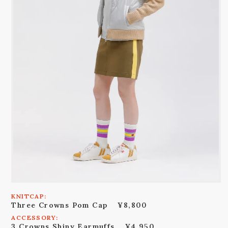
KNITCAP:
Three Crowns Pom Cap
¥8,800
ACCESSORY:
3 Crowns Shiny Earmuffs
¥4,950