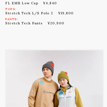
FL EMB Low Cap
¥4,840
TOPS:
Stretch Tech L/S Polo 2
¥19,800
PANTS:
Stretch Tech Pants
¥20,900