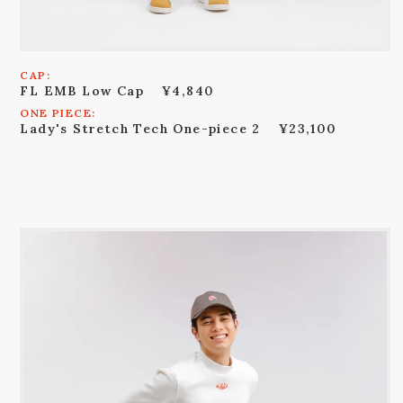
CAP:
FL EMB Low Cap
¥4,840
ONE PIECE:
Lady's Stretch Tech One-piece 2
¥23,100