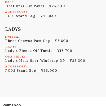
PANTS:
Heat liner Rib Pants
¥25,300
ACCESSORY:
PC01 Stand Bag
¥49,830
LADYS
KNITCAP:
Three Crowns Pom Cap
¥8,800
TOPS:
Lady's Fleece Off Turtle
¥18,700
ONE PIECE:
Lady's Heat liner Windstop OP
¥25,300
ACCESSORY:
PC02 Stand Bag
¥55,000
Palms&co.