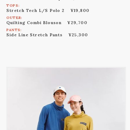
TOPS:
Stretch Tech L/S Polo 2
¥19,800
OUTER:
Quilting Combi Blouson
¥29,700
PANTS:
Side Line Stretch Pants
¥25,300