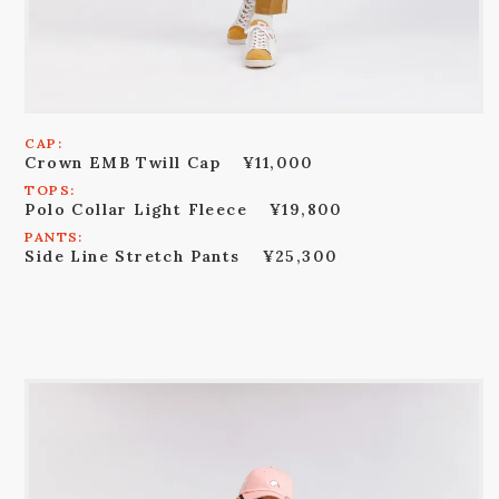
CAP:
Crown EMB Twill Cap
¥11,000
TOPS:
Polo Collar Light Fleece
¥19,800
PANTS:
Side Line Stretch Pants
¥25,300