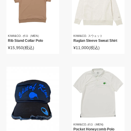
KIWI&CO. ポロ（MEN）
KIWI&CO. スウェット
Rib Stand Collar Polo
Raglan Sleeve Sweat Shirt
¥15,950
(税込)
¥11,000
(税込)
KIWI&CO.ポロ（MEN)
Pocket Honeycomb Polo