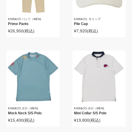
KIWI&CO パンツ（MEN)
KIWI&CO. キャップ
Prime Pants
Pile Cap
¥26,950
(税込)
¥7,920
(税込)
KIWI&CO.ポロ（MEN)
KIWI&CO.ポロ（MEN)
Mock Neck S/S Polo
Mini Collar S/S Polo
¥15,400
(税込)
¥19,800
(税込)