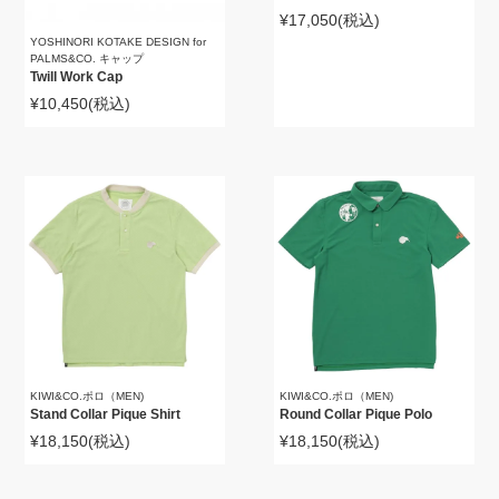
¥17,050
(税込)
YOSHINORI KOTAKE DESIGN for
PALMS&CO. キャップ
Twill Work Cap
¥10,450
(税込)
KIWI&CO.ポロ（MEN)
KIWI&CO.ポロ（MEN)
Stand Collar Pique Shirt
Round Collar Pique Polo
¥18,150
(税込)
¥18,150
(税込)