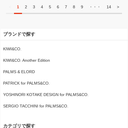
<
1
2
3
4
5
6
7
8
9
・・・
14
>
ブランドで探す
KIWI&CO.
KIWI&CO. Another Edition
PALMS & ELORD
PATRICK for PALMS&CO.
YOSHINORI KOTAKE DESIGN for PALMS&CO.
SERGIO TACCHINI for PALMS&CO.
カテゴリで探す