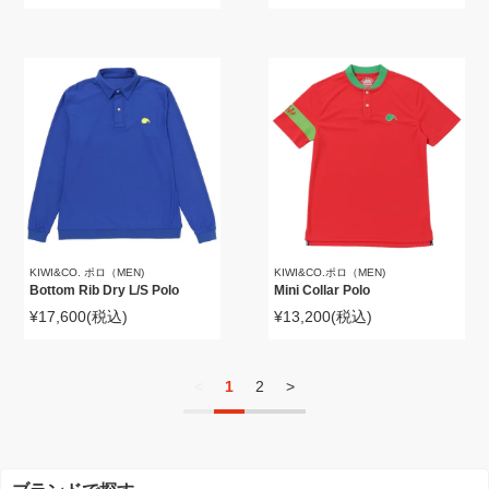
KIWI&CO. ポロ（MEN)
KIWI&CO.ポロ（MEN)
Bottom Rib Dry L/S Polo
Mini Collar Polo
¥17,600
(税込)
¥13,200
(税込)
<
1
2
>