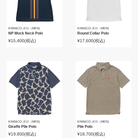
KIWI&CO.ポロ（MEN)
KIWI&CO.ポロ（MEN)
NP Mock Neck Polo
Round Collar Polo
¥15,400
(税込)
¥17,600
(税込)
KIWI&CO.ポロ（MEN)
KIWI&CO.ポロ（MEN)
Giraffe Pile Polo
Pile Polo
¥19,800
(税込)
¥18,700
(税込)