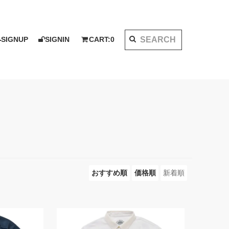
SIGNUP
SIGNIN
CART:
0
K 2020 AW
I KOTAKE DESIGN for PALMS&CO.
ット
シャツ
LOOK BOOK 2021 SS
ベスト
アウター
おすすめ順
価格順
新着順