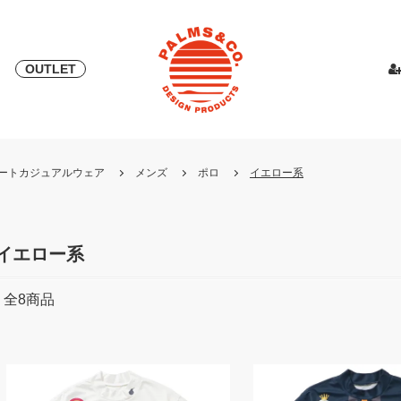
OUTLET
& 2018
ピース
PALMS & ELORD
スカート
「自宅外受け取り」サービス開始
PATRICK for PALMS&CO.
カットソー
ニット
LOOK BOO
YOSHINOR
スウェ
・リゾートカジュアルウェア
メンズ
ポロ
イエロー系
NEW
LOOK BOOK 2022 AW
LOOK BOOK 2023 SS
イエロー系
全
8
商品