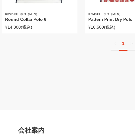
KIWI&CO. ポロ（MEN）
KIWI&CO. ポロ（MEN）
Round Collar Polo 6
Pattern Print Dry Polo
¥14,300
(税込)
¥16,500
(税込)
<
1
>
会社案内