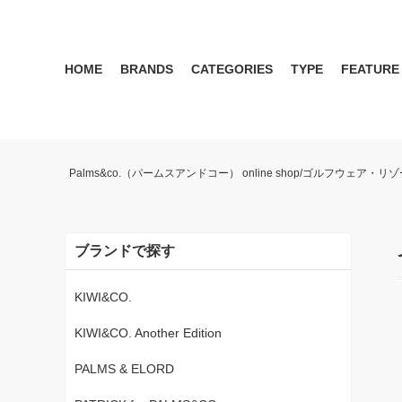
HOME
BRANDS
CATEGORIES
TYPE
FEATURE
KIWI&CO.
RESERVATION
MENS
SEASON RECOMMEND
WOMEN
KIWI&CO. Another Edition
ポロ
雑誌掲載アイテム 2017 
パンツ
ワン
Palms&co.（パームスアンドコー） online shop/ゴルフウェア
SERGIO TACCHINI for PALMS&CO.
シューズ
LOOK BOOK 2021 AW
キャップ
LOOK BOOK 2022 SS
アクセサリー
ブランドで探す
KIWI&CO.
KIWI&CO. Another Edition
PALMS & ELORD