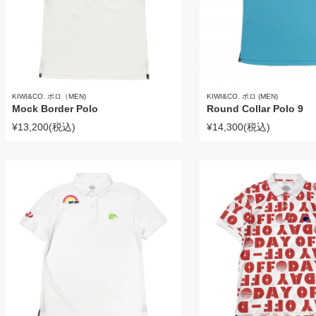
KIWI&CO. ポロ (MEN)
KIWI&CO. ポロ（MEN)
Round Collar Polo 9
Mock Border Polo
¥14,300
(税込)
¥13,200
(税込)