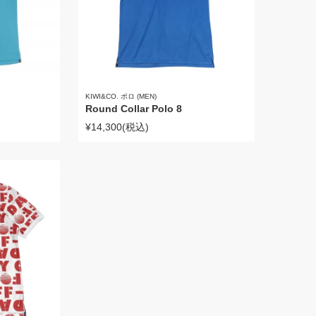
KIWI&CO. ポロ (MEN)
Round Collar Polo 8
¥14,300
(税込)