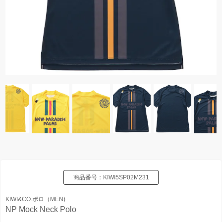
商品番号：
KIWI5SP02M231
KIWI&CO.ポロ（MEN)
NP Mock Neck Polo