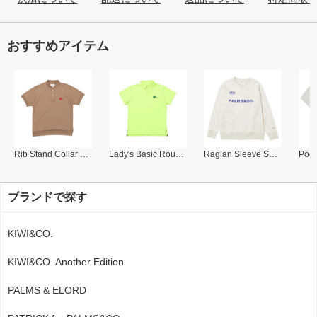
おすすめアイテム
Rib Stand Collar Polo
Lady's Basic Round Collar Polo
Raglan Sleeve Sweat Shirt
ブランドで探す
KIWI&CO.
KIWI&CO. Another Edition
PALMS & ELORD