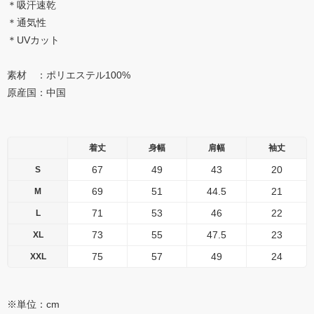
＊吸汗速乾
＊通気性
＊UVカット
素材 ：ポリエステル100%
原産国：中国
着丈
身幅
肩幅
袖丈
67
49
43
20
S
69
51
44.5
21
M
71
53
46
22
L
73
55
47.5
23
XL
75
57
49
24
XXL
※単位：cm