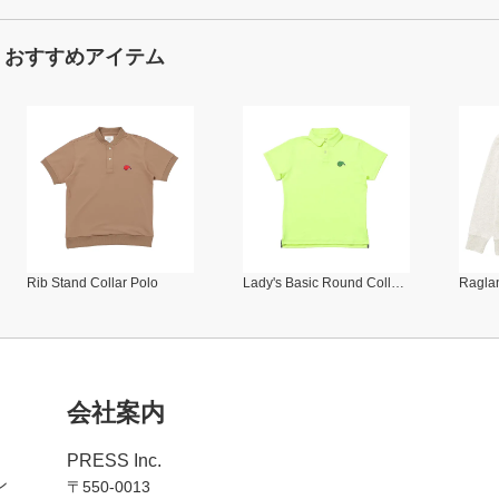
おすすめアイテム
Rib Stand Collar Polo
Lady's Basic Round Collar Polo
Raglan
会社案内
PRESS Inc.
ン
〒550-0013