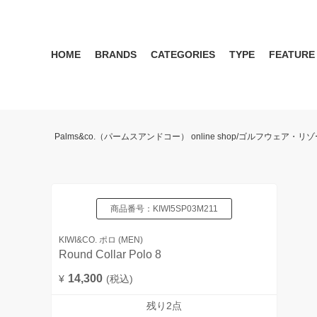
HOME
BRANDS
CATEGORIES
TYPE
FEATURE
KIWI&CO.
RESERVATION
MENS
SEASON RECOMMEND
WOMEN
KIWI&CO. Another Edition
ポロ
雑誌掲載アイテム 2017 
パンツ
ワン
Palms&co.（パームスアンドコー） online shop/ゴルフウェア
SERGIO TACCHINI for PALMS&CO.
シューズ
LOOK BOOK 2021 AW
キャップ
LOOK BOOK 2022 SS
アクセサリー
商品番号：
KIWI5SP03M211
KIWI&CO. ポロ (MEN)
Round Collar Polo 8
14,300
¥
(税込)
残り2点