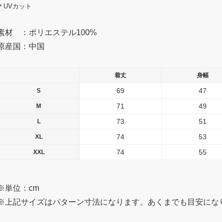
＊UVカット
素材 ：ポリエステル100%
原産国：中国
着丈
身幅
69
47
S
71
49
M
73
51
L
74
53
XL
74
55
XXL
※単位：cm
※上記サイズはパターン寸法になります。あくまでも目安にな