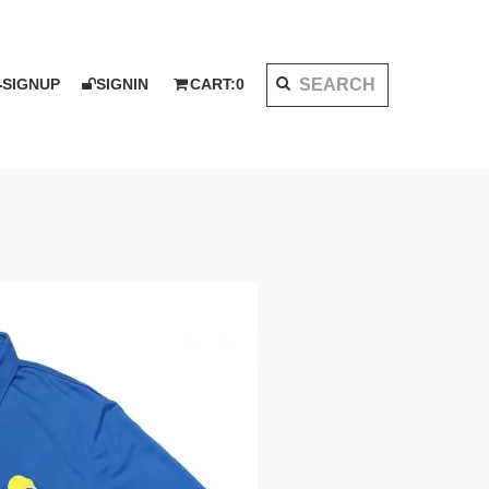
SIGNUP
SIGNIN
CART:
0
K 2020 AW
I KOTAKE DESIGN for PALMS&CO.
ット
シャツ
LOOK BOOK 2021 SS
ベスト
アウター