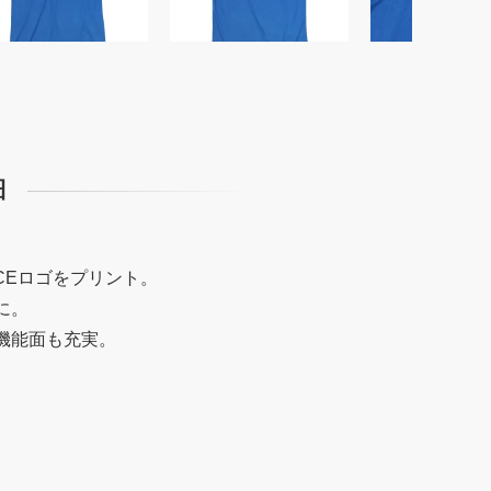
細
CEロゴをプリント。
に。
機能面も充実。