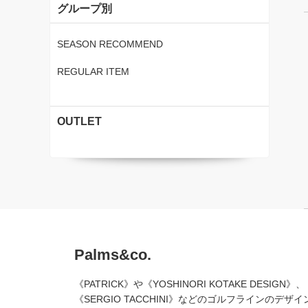
グループ別
SEASON RECOMMEND
REGULAR ITEM
OUTLET
Palms&co.
《PATRICK》や《YOSHINORI KOTAKE DESIGN》、
《SERGIO TACCHINI》などのゴルフラインのデザイ