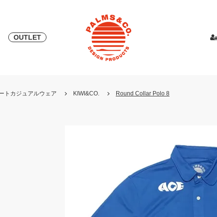
OUTLET
& 2018
ピース
PALMS & ELORD
スカート
「自宅外受け取り」サービス開始
PATRICK for PALMS&CO.
カットソー
ニット
LOOK BOO
YOSHINOR
スウェ
・リゾートカジュアルウェア
KIWI&CO.
Round Collar Polo 8
NEW
LOOK BOOK 2022 AW
LOOK BOOK 2023 SS