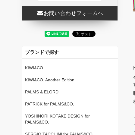
お問い合わせフォームへ
ブランドで探す
KIWI&CO.
KIWI&CO. Another Edition
PALMS & ELORD
PATRICK for PALMS&CO.
YOSHINORI KOTAKE DESIGN for
PALMS&CO.
SERGIO TACCHINI for PALMS&CO.