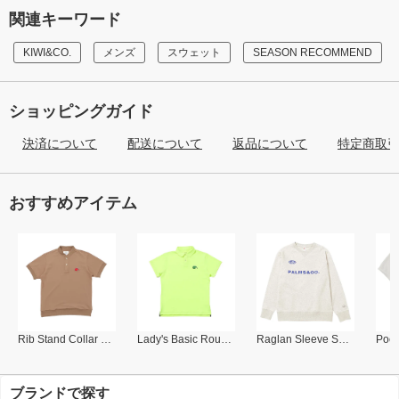
関連キーワード
KIWI&CO.
メンズ
スウェット
SEASON RECOMMEND
ショッピングガイド
決済について
配送について
返品について
特定商取
おすすめアイテム
Rib Stand Collar Polo
Lady's Basic Round Collar Polo
Raglan Sleeve Sweat Shirt
ブランドで探す