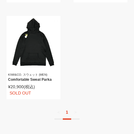
KIWI&CO. スウェット (MEN)
Comfortable Sweat Parka
¥20,900
(税込)
SOLD OUT
<
1
>