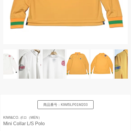
商品番号：
KIWI5LP01M203
KIWI&CO. ポロ（MEN）
Mini Collar L/S Polo