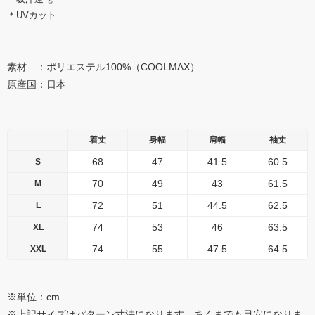
＊UVカット
素材 ：ポリエステル100%（COOLMAX）
原産国：日本
着丈
身幅
肩幅
袖丈
68
47
41.5
60.5
S
70
49
43
61.5
M
72
51
44.5
62.5
L
74
53
46
63.5
XL
74
55
47.5
64.5
XXL
※単位：cm
※上記サイズはパターン寸法になります。あくまでも目安になりま