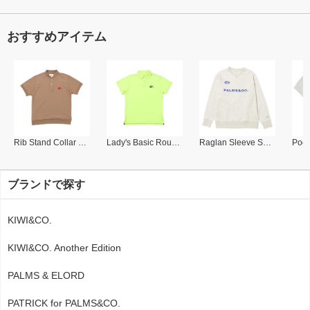
おすすめアイテム
Rib Stand Collar Polo
Lady's Basic Round Collar Polo
Raglan Sleeve Sweat Shirt
ブランドで探す
KIWI&CO.
KIWI&CO. Another Edition
PALMS & ELORD
PATRICK for PALMS&CO.