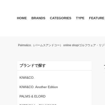
HOME
BRANDS
CATEGORIES
TYPE
FEATURE
KIWI&CO.
RESERVATION
MENS
SEASON RECOMMEND
WOMEN
KIWI&CO. Another Edition
ポロ
雑誌掲載アイテム 2017 
パンツ
ワン
Palms&co.（パームスアンドコー） online shop/ゴルフウェア
SERGIO TACCHINI for PALMS&CO.
シューズ
LOOK BOOK 2021 AW
キャップ
LOOK BOOK 2022 SS
アクセサリー
ブランドで探す
KIWI&CO.
KIWI&CO. Another Edition
PALMS & ELORD