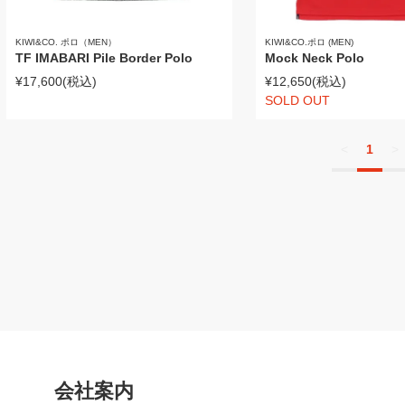
KIWI&CO. ポロ（MEN）
KIWI&CO.ポロ (MEN)
TF IMABARI Pile Border Polo
Mock Neck Polo
¥17,600
(税込)
¥12,650
(税込)
SOLD OUT
<
1
>
会社案内