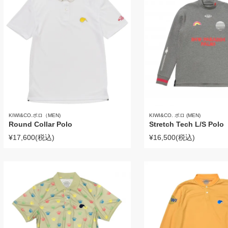
KIWI&CO. ポロ (MEN)
KIWI&CO.ポロ（MEN)
Stretch Tech L/S Polo
Round Collar Polo
¥16,500
(税込)
¥17,600
(税込)