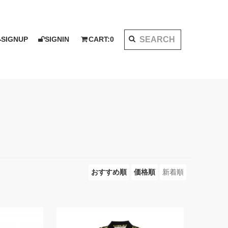
SIGNUP
SIGNIN
CART:
0
K 2020 AW
I KOTAKE DESIGN for PALMS&CO.
ット
シャツ
LOOK BOOK 2021 SS
ベスト
アウター
おすすめ順
価格順
新着順