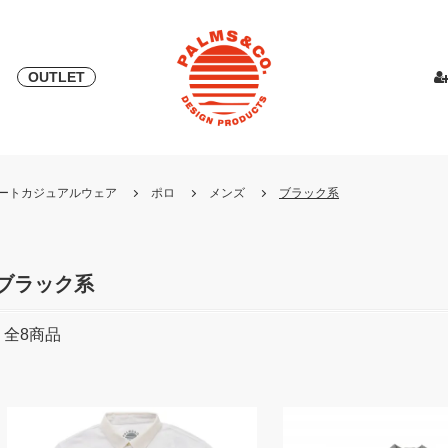
OUTLET
& 2018
ピース
PALMS & ELORD
スカート
「自宅外受け取り」サービス開始
PATRICK for PALMS&CO.
カットソー
ニット
LOOK BOO
YOSHINOR
スウェ
・リゾートカジュアルウェア
ポロ
メンズ
ブラック系
NEW
LOOK BOOK 2022 AW
LOOK BOOK 2023 SS
ブラック系
全
8
商品