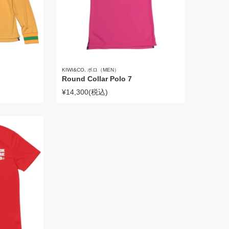
KIWI&CO. ポロ（MEN）
Round Collar Polo 7
¥14,300
(税込)