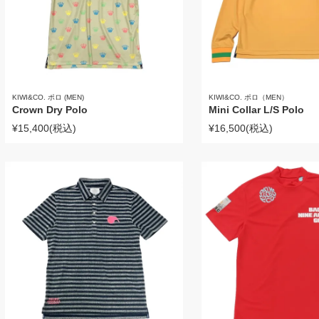
KIWI&CO. ポロ (MEN)
KIWI&CO. ポロ（MEN）
Crown Dry Polo
Mini Collar L/S Polo
¥15,400
(税込)
¥16,500
(税込)