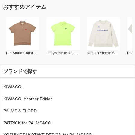
おすすめアイテム
Rib Stand Collar Polo
Lady's Basic Round Collar Polo
Raglan Sleeve Sweat Shirt
ブランドで探す
KIWI&CO.
KIWI&CO. Another Edition
PALMS & ELORD
PATRICK for PALMS&CO.