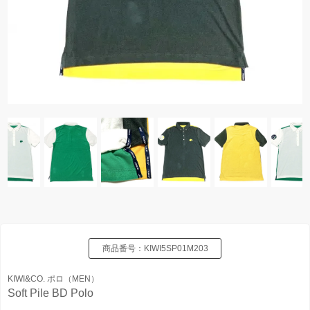
商品番号：
KIWI5SP01M203
KIWI&CO. ポロ（MEN）
Soft Pile BD Polo