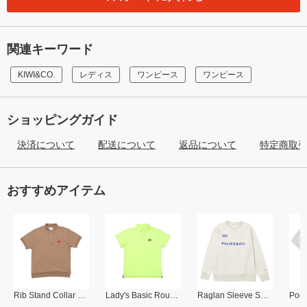
関連キーワード
KIWI&CO.
レディス
ワンピース
ワンピース
ショッピングガイド
決済について
配送について
返品について
特定商取
おすすめアイテム
Rib Stand Collar Polo
Lady's Basic Round Collar Polo
Raglan Sleeve Sweat Shirt