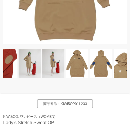
商品番号：
KIWI5OP01L233
KIWI&CO. ワンピース（WOMEN)
Lady's Stretch Sweat OP