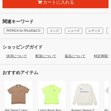
カートに入れる
関連キーワード
PATRICK for PALMS&CO.
メンズ
シューズ
レディス
ショッピングガイド
決済について
配送について
返品について
特定商取
おすすめアイテム
Rib Stand Collar Polo
Lady's Basic Round Collar Polo
Raglan Sleeve Sweat Shirt