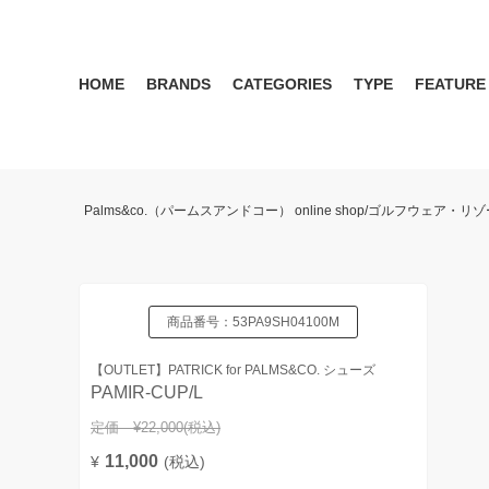
HOME
BRANDS
CATEGORIES
TYPE
FEATURE
KIWI&CO.
RESERVATION
MENS
SEASON RECOMMEND
WOMEN
KIWI&CO. Another Edition
ポロ
雑誌掲載アイテム 2017 
パンツ
ワン
Palms&co.（パームスアンドコー） online shop/ゴルフウェア
SERGIO TACCHINI for PALMS&CO.
シューズ
LOOK BOOK 2021 AW
キャップ
LOOK BOOK 2022 SS
アクセサリー
商品番号：
53PA9SH04100M
【OUTLET】PATRICK for PALMS&CO. シューズ
PAMIR-CUP/L
定価 ¥22,000
(税込)
11,000
¥
(税込)