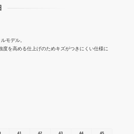
細
ャルモデル。
強度を高める仕上げのためキズがつきにくい仕様に
0
41
42
43
44
45