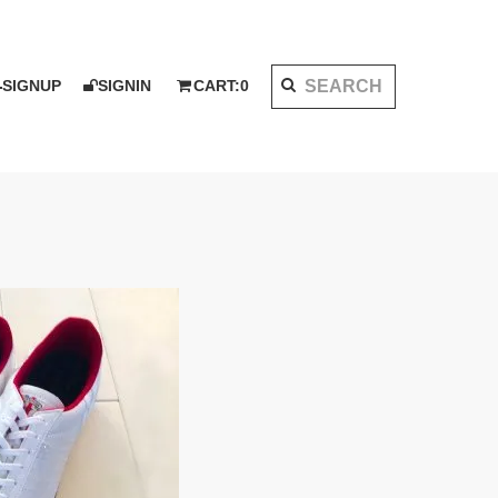
SIGNUP
SIGNIN
CART:
0
K 2020 AW
I KOTAKE DESIGN for PALMS&CO.
ット
シャツ
LOOK BOOK 2021 SS
ベスト
アウター