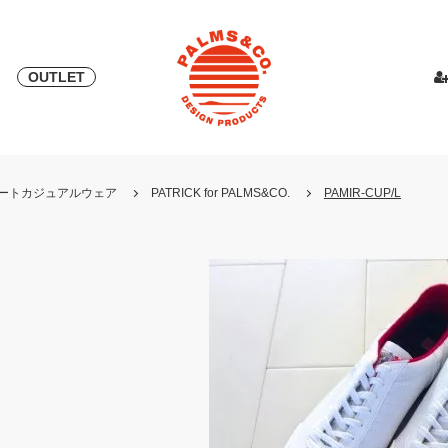
OUTLET
& 2018
ピース
PALMS & ELORD
スカート
「自宅外受け取り」サービス開始
PATRICK for PALMS&CO.
カットソー
ニット
LOOK BOO
YOSHINOR
スウェ
・リゾートカジュアルウェア
PATRICK for PALMS&CO.
PAMIR-CUP/L
NEW
LOOK BOOK 2022 AW
LOOK BOOK 2023 SS