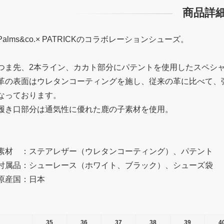
商品詳
Palms&co.× PATRICKのコラボレーションシューズ。
つま先、2本ライン、カカト部分にパテントを使用したスペシ
革の表面はウレタンコーティングを施し、従来の革に比べて、
なっております。
履き口部分は通気性に優れた鹿の子素材を使用。
素材 ：ステアレザー（ウレタンコーティング）、パテント
付属品：シューレース（ホワイト、ブラック）、シューズ袋
原産国：日本
35
36
37
38
39
4