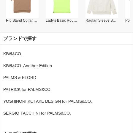
Rib Stand Collar Polo
Lady's Basic Round Collar Polo
Raglan Sleeve Sweat Shirt
ブランドで探す
KIWI&CO.
KIWI&CO. Another Edition
PALMS & ELORD
PATRICK for PALMS&CO.
YOSHINORI KOTAKE DESIGN for PALMS&CO.
SERGIO TACCHINI for PALMS&CO.