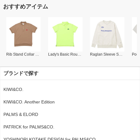
おすすめアイテム
Rib Stand Collar Polo
Lady's Basic Round Collar Polo
Raglan Sleeve Sweat Shirt
ブランドで探す
KIWI&CO.
KIWI&CO. Another Edition
PALMS & ELORD
PATRICK for PALMS&CO.
YOSHINORI KOTAKE DESIGN for PALMS&CO.