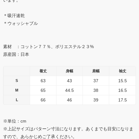
います。
＊吸汗速乾
＊ウォッシャブル
素材 ：コットン７７％、ポリエステル２３%
原産国：日本
着丈
身幅
肩幅
袖丈
63
43
37
15.5
S
65
44.5
38
16.5
M
66
46
39
17.5
L
※単位：cm
※上記サイズはパターン寸法になります。あくまでも目安になりま
すので、あらかじめご了承ください。