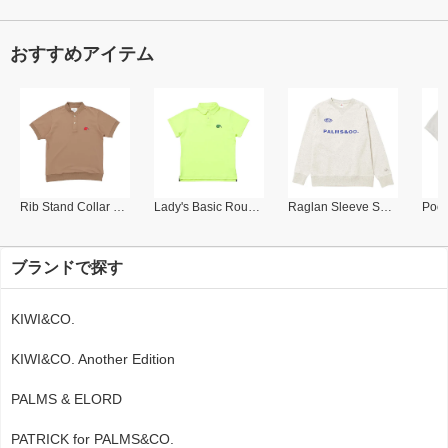
おすすめアイテム
Rib Stand Collar Polo
Lady's Basic Round Collar Polo
Raglan Sleeve Sweat Shirt
ブランドで探す
KIWI&CO.
KIWI&CO. Another Edition
PALMS & ELORD
PATRICK for PALMS&CO.