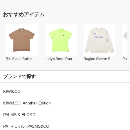
おすすめアイテム
Rib Stand Collar Polo
Lady's Basic Round Collar Polo
Raglan Sleeve Sweat Shirt
ブランドで探す
KIWI&CO.
KIWI&CO. Another Edition
PALMS & ELORD
PATRICK for PALMS&CO.