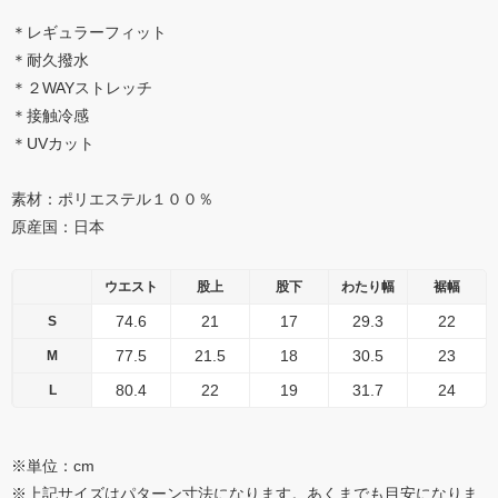
＊レギュラーフィット
＊耐久撥水
＊２WAYストレッチ
＊接触冷感
＊UVカット
素材：ポリエステル１００％
原産国：日本
ウエスト
股上
股下
わたり幅
裾幅
74.6
21
17
29.3
22
S
77.5
21.5
18
30.5
23
M
80.4
22
19
31.7
24
L
※単位：cm
※上記サイズはパターン寸法になります。あくまでも目安になりま