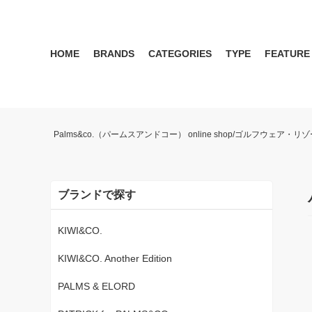
HOME
BRANDS
CATEGORIES
TYPE
FEATURE
KIWI&CO.
RESERVATION
MENS
SEASON RECOMMEND
WOMEN
KIWI&CO. Another Edition
ポロ
雑誌掲載アイテム 2017 
パンツ
ワン
Palms&co.（パームスアンドコー） online shop/ゴルフウェア
SERGIO TACCHINI for PALMS&CO.
シューズ
LOOK BOOK 2021 AW
キャップ
LOOK BOOK 2022 SS
アクセサリー
ブランドで探す
KIWI&CO.
KIWI&CO. Another Edition
PALMS & ELORD