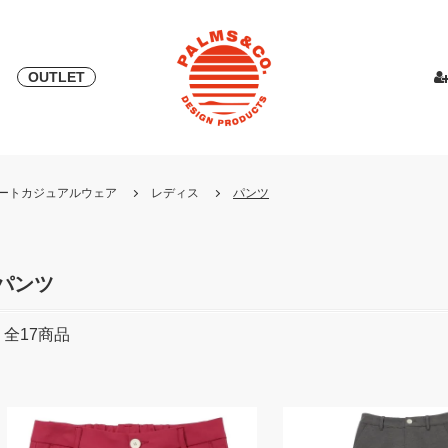
OUTLET
& 2018
ピース
PALMS & ELORD
スカート
「自宅外受け取り」サービス開始
PATRICK for PALMS&CO.
カットソー
ニット
LOOK BOO
YOSHINOR
スウェ
・リゾートカジュアルウェア
レディス
パンツ
NEW
LOOK BOOK 2022 AW
LOOK BOOK 2023 SS
パンツ
全
17
商品