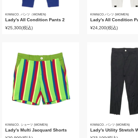
KIWI&CO. パンツ（WOMEN)
KIWI&CO.パンツ (WOMEN)
Lady's All Condition Pants 2
Lady's All Condition P
¥25,300
(税込)
¥24,200
(税込)
KIWI&CO. ショーツ (WOMEN)
KIWI&CO. パンツ (WOMEN)
Lady's Multi Jacquard Shorts
Lady's Utility Stretch