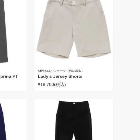
KIWI&CO. ショーツ（WOMEN）
brina PT
Lady's Jersey Shorts
¥18,700
(税込)