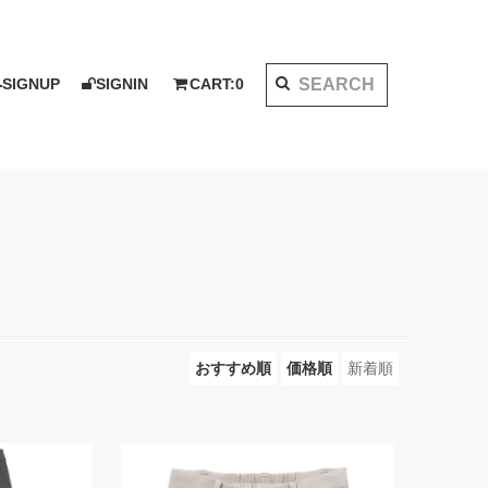
SIGNUP
SIGNIN
CART:
0
K 2020 AW
I KOTAKE DESIGN for PALMS&CO.
ット
シャツ
LOOK BOOK 2021 SS
ベスト
アウター
おすすめ順
価格順
新着順