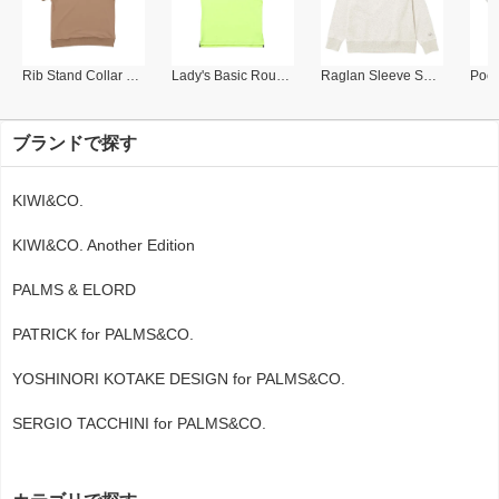
Rib Stand Collar Polo
Lady's Basic Round Collar Polo
Raglan Sleeve Sweat Shirt
ブランドで探す
KIWI&CO.
KIWI&CO. Another Edition
PALMS & ELORD
PATRICK for PALMS&CO.
YOSHINORI KOTAKE DESIGN for PALMS&CO.
SERGIO TACCHINI for PALMS&CO.