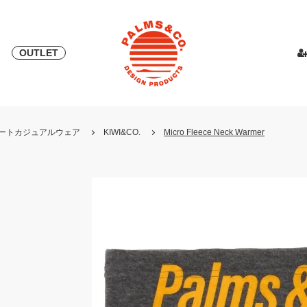
OUTLET
& 2018
ピース
PALMS & ELORD
スカート
「自宅外受け取り」サービス開始
PATRICK for PALMS&CO.
カットソー
ニット
LOOK BOO
YOSHINOR
スウェ
・リゾートカジュアルウェア
KIWI&CO.
Micro Fleece Neck Warmer
NEW
LOOK BOOK 2022 AW
LOOK BOOK 2023 SS