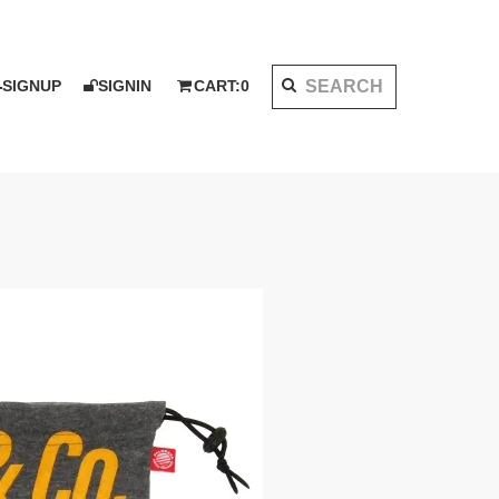
SIGNUP
SIGNIN
CART:
0
K 2020 AW
I KOTAKE DESIGN for PALMS&CO.
ット
シャツ
LOOK BOOK 2021 SS
ベスト
アウター