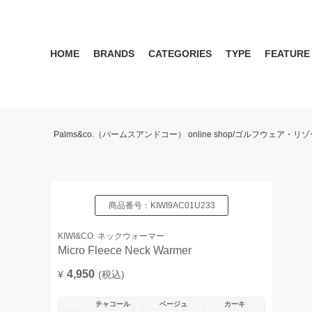
HOME
BRANDS
CATEGORIES
TYPE
FEATURE
KIWI&CO.
RESERVATION
MENS
SEASON RECOMMEND
WOMEN
KIWI&CO. Another Edition
ポロ
雑誌掲載アイテム 2017 
パンツ
ワン
Palms&co.（パームスアンドコー） online shop/ゴルフウェア
SERGIO TACCHINI for PALMS&CO.
シューズ
LOOK BOOK 2021 AW
キャップ
LOOK BOOK 2022 SS
アクセサリー
商品番号：
KIWI9AC01U233
KIWI&CO. ネックウォーマー
Micro Fleece Neck Warmer
4,950
¥
(税込)
チャコール
ベージュ
カーキ