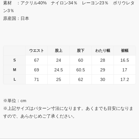
素材 ：アクリル40% ナイロン34％ レーヨン23％ ポリウレタ
ン3％
原産国：日本
ウエスト
股上
股下
わたり幅
裾幅
67
24
60
28
16.5
S
69
24.5
60.5
29
17
M
71
25
62
30
17.2
L
※単位：cm
※上記サイズはパターン寸法になります。あくまでも目安になりま
すので、あらかじめご了承ください。