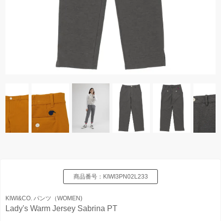
商品番号：
KIWI3PN02L233
KIWI&CO. パンツ（WOMEN)
Lady's Warm Jersey Sabrina PT