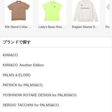
Rib Stand Collar Polo
Lady's Basic Round Collar Polo
Raglan Sleeve Sweat Shirt
ブランドで探す
KIWI&CO.
KIWI&CO. Another Edition
PALMS & ELORD
PATRICK for PALMS&CO.
YOSHINORI KOTAKE DESIGN for PALMS&CO.
SERGIO TACCHINI for PALMS&CO.