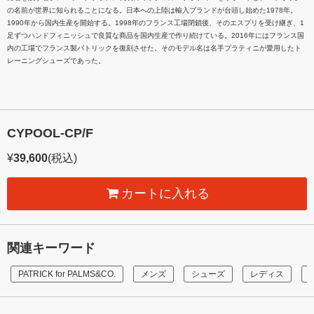
の名前が世界に知られることになる。日本への上陸は輸入ブランドが台頭し始めた1978年。
1990年から国内生産を開始する。1998年のフランス工場閉鎖後、そのエスプリを受け継ぎ、1
足ずつハンドフィニッシュで良質な商品を国内生産で作り続けている。2016年にはフランス国
内の工場でフランス製パトリックを復刻させた。そのモデル名は名手プラティニが愛用したト
レーニングシューズであった。
CYPOOL-CP/F
¥
39,600
(税込)
カートに入れる
関連キーワード
PATRICK for PALMS&CO.
メンズ
シューズ
レディス