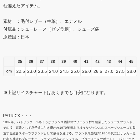
ね備えたアイテム。
素材 ：毛付レザー（牛革）、エナメル
付属品：シューレース（ゼブラ柄）、シューズ袋
原産国：日本
35
36
37
38
39
40
41
42
43
44
45
22.5
23.0
23.5
24.0
24.5
25.0
26.0
26.5
27.0
27.5
28.0
cm
※上記サイズチャートはあくまでも目安になります。
PATRICK・・・
1982年、パトリック・ベネトゥがフランス西部のプソージュ村で創業したシューズブランド。
その後、家業として息子達に引き継がれ1970年頃より様々なジャンルのスポーツシューズを製
造する総合スポーツブランドとして成長を遂げる。ブランド最盛期の1980年代にはサッカー史
に名を残す名プレーヤー、フランス代表のミッシェル・プラティニをサポートし、パトリック