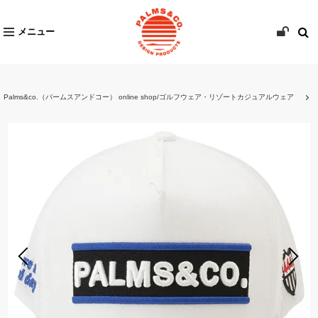
メニュー
Palms&co.（パームスアンドコー） online shop/ゴルフウェア・リゾートカジュアルウェア