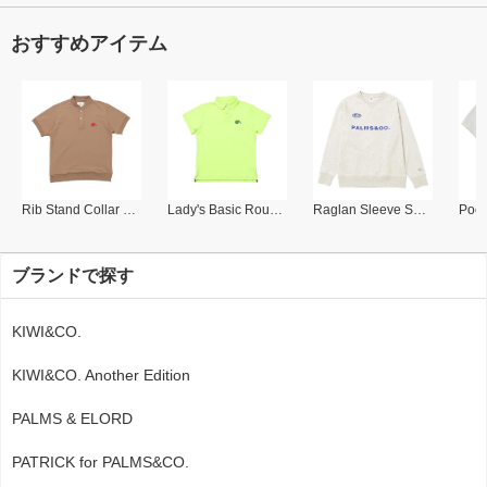
おすすめアイテム
Rib Stand Collar Polo
Lady's Basic Round Collar Polo
Raglan Sleeve Sweat Shirt
ブランドで探す
KIWI&CO.
KIWI&CO. Another Edition
PALMS & ELORD
PATRICK for PALMS&CO.