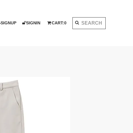
SIGNUP
SIGNIN
CART:
0
K 2020 AW
I KOTAKE DESIGN for PALMS&CO.
ット
シャツ
LOOK BOOK 2021 SS
ベスト
アウター