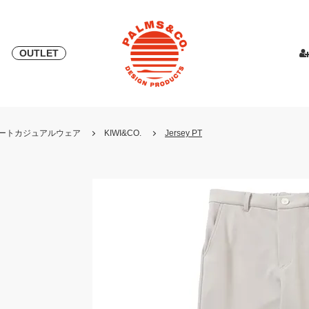
OUTLET
& 2018
ピース
PALMS & ELORD
スカート
「自宅外受け取り」サービス開始
PATRICK for PALMS&CO.
カットソー
ニット
LOOK BOO
YOSHINOR
スウェ
・リゾートカジュアルウェア
KIWI&CO.
Jersey PT
NEW
LOOK BOOK 2022 AW
LOOK BOOK 2023 SS