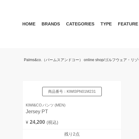
HOME
BRANDS
CATEGORIES
TYPE
FEATURE
KIWI&CO.
RESERVATION
MENS
SEASON RECOMMEND
WOMEN
KIWI&CO. Another Edition
ポロ
雑誌掲載アイテム 2017 
パンツ
ワン
Palms&co.（パームスアンドコー） online shop/ゴルフウェア
SERGIO TACCHINI for PALMS&CO.
シューズ
LOOK BOOK 2021 AW
キャップ
LOOK BOOK 2022 SS
アクセサリー
商品番号：
KIWI3PN01M231
KIWI&CO.パンツ (MEN)
Jersey PT
24,200
¥
(税込)
残り2点