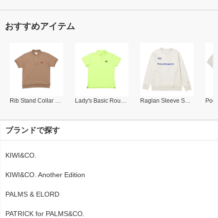
おすすめアイテム
Rib Stand Collar Polo
Lady's Basic Round Collar Polo
Raglan Sleeve Sweat Shirt
ブランドで探す
KIWI&CO.
KIWI&CO. Another Edition
PALMS & ELORD
PATRICK for PALMS&CO.