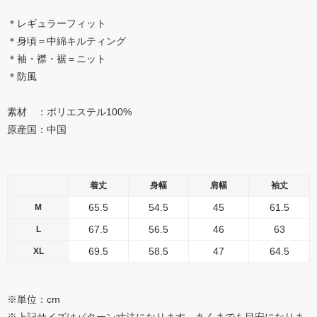
＊レギュラーフィット
＊身頃＝中綿キルティング
＊袖・襟・裾＝ニット
＊防風
素材 ：ポリエステル100%
原産国：中国
着丈
身幅
肩幅
袖丈
65.5
54.5
45
61.5
M
67.5
56.5
46
63
L
69.5
58.5
47
64.5
XL
※単位：cm