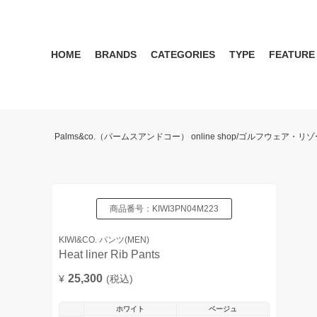
HOME
BRANDS
CATEGORIES
TYPE
FEATURE
KIWI&CO.
RESERVATION
MENS
SEASON RECOMMEND
WOMEN
KIWI&CO. Another Edition
ポロ
雑誌掲載アイテム 2017 
パンツ
ワン
Palms&co.（パームスアンドコー） online shop/ゴルフウェア
SERGIO TACCHINI for PALMS&CO.
シューズ
LOOK BOOK 2021 AW
キャップ
LOOK BOOK 2022 SS
アクセサリー
商品番号：
KIWI3PN04M223
KIWI&CO. パンツ(MEN)
Heat liner Rib Pants
25,300
¥
(税込)
ホワイト
ベージュ