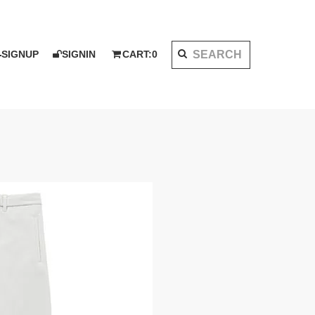
SIGNUP
SIGNIN
CART:
0
K 2020 AW
I KOTAKE DESIGN for PALMS&CO.
ット
シャツ
LOOK BOOK 2021 SS
ベスト
アウター