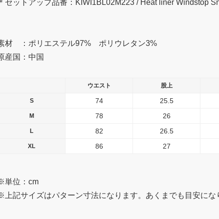
＊セットアップ品番：KIWI1BL02M223 / Heat liner Windstop S
素材 ：ポリエステル97% ポリウレタン3%
原産国：中国
ウエスト
股上
74
25.5
S
78
26
M
82
26.5
L
86
27
XL
※単位：cm
※上記サイズはパターン寸法になります。あくまでも目安にな