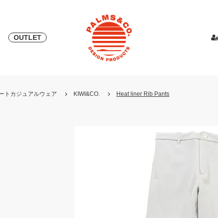
OUTLET
& 2018
ピース
PALMS & ELORD
スカート
「自宅外受け取り」サービス開始
PATRICK for PALMS&CO.
カットソー
ニット
LOOK BOO
YOSHINOR
スウェ
・リゾートカジュアルウェア
KIWI&CO.
Heat liner Rib Pants
NEW
LOOK BOOK 2022 AW
LOOK BOOK 2023 SS