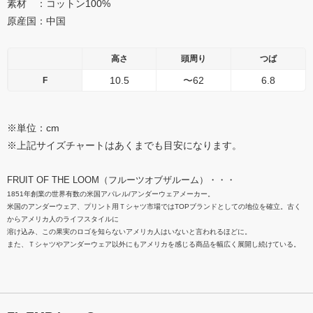
素材 ：コットン100%
原産国：中国
高さ
頭周り
つば
10.5
〜62
6.8
F
※単位：cm
※上記サイズチャートはあくまでも目安になります。
FRUIT OF THE LOOM（フルーツオブザルーム）・・・
1851年創業の世界有数の米国アパレル/アンダーウェアメーカー。
米国のアンダーウェア、プリント用Ｔシャツ市場ではTOPブランドとしての地位を確立。古く
からアメリカ人のライフスタイルに
溶け込み、この果実のロゴを知らないアメリカ人はいないと言われるほどに。
また、Ｔシャツやアンダーウェア以外にもアメリカを感じる商品を幅広く展開し続けている。