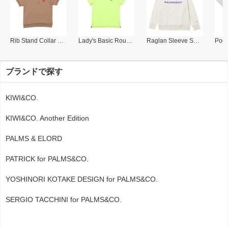
Rib Stand Collar Polo
Lady's Basic Round Collar Polo
Raglan Sleeve Sweat Shirt
ブランドで探す
KIWI&CO.
KIWI&CO. Another Edition
PALMS & ELORD
PATRICK for PALMS&CO.
YOSHINORI KOTAKE DESIGN for PALMS&CO.
SERGIO TACCHINI for PALMS&CO.