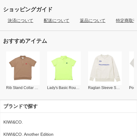
ショッピングガイド
決済について
配送について
返品について
特定商取
おすすめアイテム
Rib Stand Collar Polo
Lady's Basic Round Collar Polo
Raglan Sleeve Sweat Shirt
ブランドで探す
KIWI&CO.
KIWI&CO. Another Edition