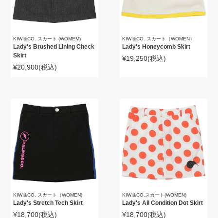
KIWI&CO. スカート (WOMEM)
KIWI&CO. スカート（WOMEN）
Lady's Brushed Lining Check
Lady's Honeycomb Skirt
Skirt
¥19,250
(税込)
¥20,900
(税込)
KIWI&CO. スカート（WOMEN)
KIWI&CO.スカート(WOMEN)
Lady's Stretch Tech Skirt
Lady's All Condition Dot Skirt
¥18,700
(税込)
¥18,700
(税込)