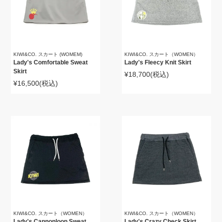
KIWI&CO. スカート (WOMEM)
KIWI&CO. スカート（WOMEN）
Lady's Comfortable Sweat
Lady's Fleecy Knit Skirt
Skirt
¥18,700
(税込)
¥16,500
(税込)
KIWI&CO. スカート（WOMEN）
KIWI&CO. スカート（WOMEN）
Lady's Cannonloop Sweat
Lady's Crazy Check Skirt