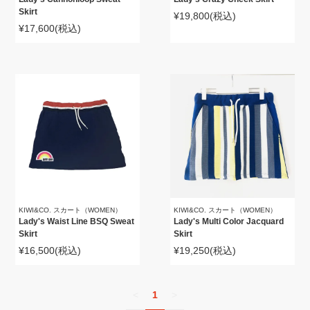
Skirt
¥19,800
(税込)
¥17,600
(税込)
KIWI&CO. スカート（WOMEN）
KIWI&CO. スカート（WOMEN）
Lady's Waist Line BSQ Sweat
Lady's Multi Color Jacquard
Skirt
Skirt
¥16,500
(税込)
¥19,250
(税込)
<
1
>