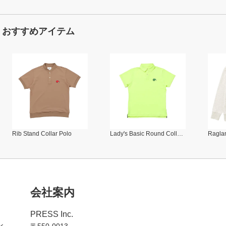
おすすめアイテム
Rib Stand Collar Polo
Lady's Basic Round Collar Polo
Raglan
会社案内
PRESS Inc.
ン