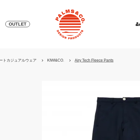
OUTLET
& 2018
ピース
PALMS & ELORD
スカート
「自宅外受け取り」サービス開始
PATRICK for PALMS&CO.
カットソー
ニット
LOOK BOO
YOSHINOR
スウェ
・リゾートカジュアルウェア
KIWI&CO.
Airy Tech Fleece Pants
NEW
LOOK BOOK 2022 AW
LOOK BOOK 2023 SS