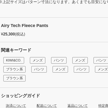
※上記サイズはパターン寸法になります。あくまでも目安にな
Airy Tech Fleece Pants
¥
25,300
(税込)
関連キーワード
KIWI&CO.
メンズ
パンツ
メンズ
パンツ
ブラウン系
パンツ
メンズ
パンツ
メンズ
ブラウン系
ショッピングガイド
決済について
配送について
返品について
特定