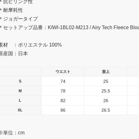
＊抗ピリング性
＊耐摩耗性
＊ジョガータイプ
＊セットアップ品番：KIWI-1BL02-M213 / Airy Tech Fleece Blo
素材 ：ポリエステル 100%
原産国：日本
ウエスト
股上
74
25
S
78
25.5
M
82
26
L
86
26.5
XL
※単位：cm