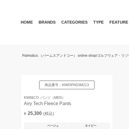
HOME
BRANDS
CATEGORIES
TYPE
FEATURE
KIWI&CO.
RESERVATION
MENS
SEASON RECOMMEND
WOMEN
KIWI&CO. Another Edition
ポロ
雑誌掲載アイテム 2017 
パンツ
ワン
Palms&co.（パームスアンドコー） online shop/ゴルフウェア
SERGIO TACCHINI for PALMS&CO.
シューズ
LOOK BOOK 2021 AW
キャップ
LOOK BOOK 2022 SS
アクセサリー
商品番号：
KIWI3PN03M213
KIWI&CO. パンツ（MEN）
Airy Tech Fleece Pants
25,300
¥
(税込)
ベージュ
ネイビー