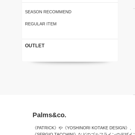
SEASON RECOMMEND
REGULAR ITEM
OUTLET
Palms&co.
《PATRICK》や《YOSHINORI KOTAKE DESIGN》、
《SERGIO TACCHINI》などのゴルフラインのデザイ