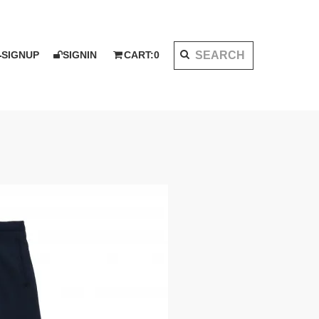
SIGNUP
SIGNIN
CART:
0
K 2020 AW
I KOTAKE DESIGN for PALMS&CO.
ット
シャツ
LOOK BOOK 2021 SS
ベスト
アウター