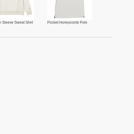
 Sleeve Sweat Shirt
Pocket Honeycomb Polo