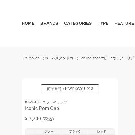
HOME
BRANDS
CATEGORIES
TYPE
FEATURE
KIWI&CO.
RESERVATION
MENS
SEASON RECOMMEND
WOMEN
KIWI&CO. Another Edition
ポロ
雑誌掲載アイテム 2017 
パンツ
ワン
Palms&co.（パームスアンドコー） online shop/ゴルフウェア
SERGIO TACCHINI for PALMS&CO.
シューズ
LOOK BOOK 2021 AW
キャップ
LOOK BOOK 2022 SS
アクセサリー
商品番号：
KIWI9KC01U213
KIWI&CO. ニットキャップ
Iconic Pom Cap
7,700
¥
(税込)
グレー
ブラック
レッド