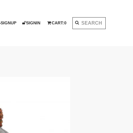
SIGNUP
SIGNIN
CART:
0
K 2020 AW
I KOTAKE DESIGN for PALMS&CO.
ット
シャツ
LOOK BOOK 2021 SS
ベスト
アウター