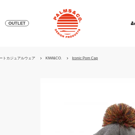
OUTLET
& 2018
ピース
PALMS & ELORD
スカート
「自宅外受け取り」サービス開始
PATRICK for PALMS&CO.
カットソー
ニット
LOOK BOO
YOSHINOR
スウェ
・リゾートカジュアルウェア
KIWI&CO.
Iconic Pom Cap
NEW
LOOK BOOK 2022 AW
LOOK BOOK 2023 SS