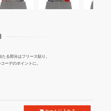
細
当たる部分はフリース貼り。
ルコーデのポイントに。