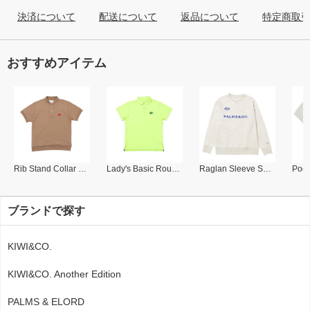
決済について
配送について
返品について
特定商取
おすすめアイテム
Rib Stand Collar Polo
Lady's Basic Round Collar Polo
Raglan Sleeve Sweat Shirt
ブランドで探す
KIWI&CO.
KIWI&CO. Another Edition
PALMS & ELORD