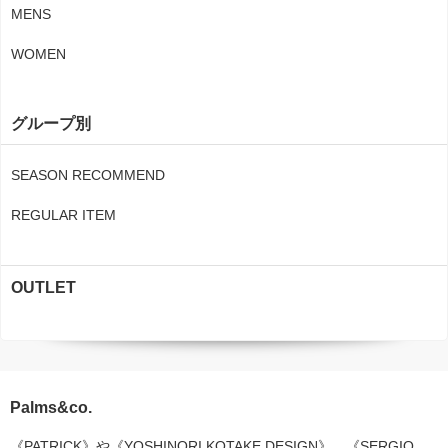
MENS
WOMEN
グループ別
SEASON RECOMMEND
REGULAR ITEM
OUTLET
Palms&co.
《PATRICK》や《YOSHINORI KOTAKE DESIGN》、《SERGIO