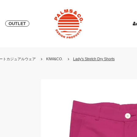
OUTLET
& 2018
ピース
PALMS & ELORD
スカート
「自宅外受け取り」サービス開始
PATRICK for PALMS&CO.
カットソー
ニット
LOOK BOO
YOSHINOR
スウェ
・リゾートカジュアルウェア
KIWI&CO.
Lady's Stretch Dry Shorts
NEW
LOOK BOOK 2022 AW
LOOK BOOK 2023 SS