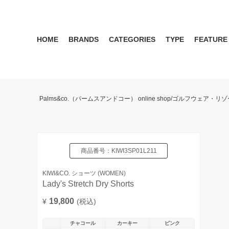
HOME
BRANDS
CATEGORIES
TYPE
FEATURE
KIWI&CO.
RESERVATION
MENS
SEASON RECOMMEND
WOMEN
KIWI&CO. Another Edition
ポロ
雑誌掲載アイテム 2017 
パンツ
ワン
Palms&co.（パームスアンドコー） online shop/ゴルフウェア
SERGIO TACCHINI for PALMS&CO.
シューズ
LOOK BOOK 2021 AW
キャップ
LOOK BOOK 2022 SS
アクセサリー
商品番号：
KIWI3SP01L211
KIWI&CO. ショーツ (WOMEN)
Lady's Stretch Dry Shorts
19,800
¥
(税込)
チャコール
カーキー
ピンク