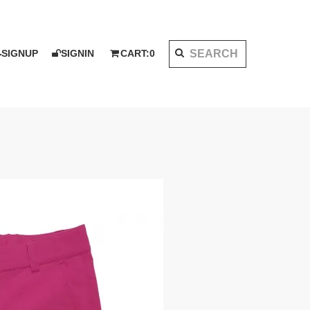
SIGNUP
SIGNIN
CART:
0
K 2020 AW
I KOTAKE DESIGN for PALMS&CO.
ット
シャツ
LOOK BOOK 2021 SS
ベスト
アウター