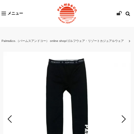
メニュー
Palms&co.（パームスアンドコー） online shop/ゴルフウェア・リゾートカジュアルウェア