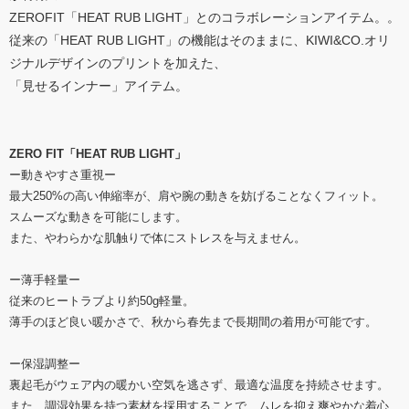
ZEROFIT「HEAT RUB LIGHT」とのコラボレーションアイテム。。
従来の「HEAT RUB LIGHT」の機能はそのままに、KIWI&CO.オリ
ジナルデザインのプリントを加えた、
「見せるインナー」アイテム。
ZERO FIT「HEAT RUB LIGHT」
ー動きやすさ重視ー
最大250%の高い伸縮率が、肩や腕の動きを妨げることなくフィット。
スムーズな動きを可能にします。
また、やわらかな肌触りで体にストレスを与えません。
ー薄手軽量ー
従来のヒートラブより約50g軽量。
薄手のほど良い暖かさで、秋から春先まで長期間の着用が可能です。
ー保湿調整ー
裏起毛がウェア内の暖かい空気を逃さず、最適な温度を持続させます。
また、調湿効果を持つ素材を採用することで、ムレを抑え爽やかな着心