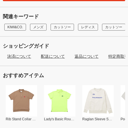
関連キーワード
KIWI&CO.
メンズ
カットソー
レディス
カットソー
ショッピングガイド
決済について
配送について
返品について
特定商取
おすすめアイテム
Rib Stand Collar Polo
Lady's Basic Round Collar Polo
Raglan Sleeve Sweat Shirt