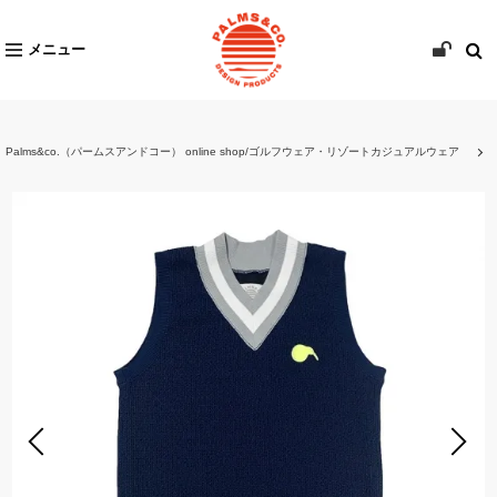
メニュー
Palms&co.（パームスアンドコー） online shop/ゴルフウェア・リゾートカジュアルウェア