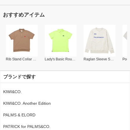
おすすめアイテム
Rib Stand Collar Polo
Lady's Basic Round Collar Polo
Raglan Sleeve Sweat Shirt
ブランドで探す
KIWI&CO.
KIWI&CO. Another Edition
PALMS & ELORD
PATRICK for PALMS&CO.