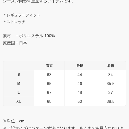
シーズン問わず重宝するアイテムです。
＊レギュラーフィット
＊ストレッチ
素材 ：ポリエステル 100%
原産国：日本
着丈
身幅
肩幅
63
44
34
S
65
46
35.5
M
67
48
37
L
68
50
38.5
XL
※単位：cm
※上記サイズはパターン寸法になります。あくまでも目安になりま